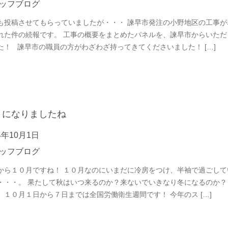
ッフブログ
も投稿させてもらっていましたが・・・ 諫早市発注の小野地区の工事が
れた件の続報です。 工事の概要をまとめたパネルを、諫早市からいただ
た！ 諫早市の職員の方がわざわざ持ってきてくださいました！ […]
月になりましたね
4年10月1日
ッフブログ
から１０月ですね！ １０月なのにいまだに冷房をつけ、半袖で過ごして
・・・。 果たして秋はいつ来るのか？来ないでいきなり冬になるのか
、１０月１日から７日までは全国労働衛生週間です！ 今年のス […]