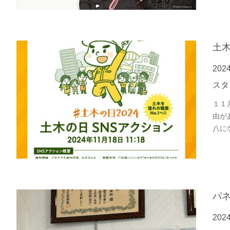
土
202
スタ
１１
由が
八に
パ
202