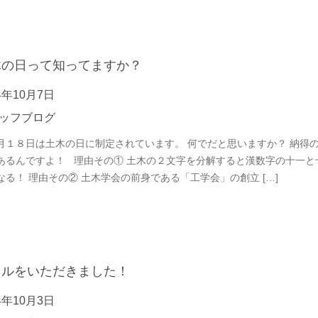
木の日って知ってますか？
4年10月7日
ッフブログ
月１８日は土木の日に制定されています。 何でだと思いますか？ 納得
あるんですよ！ 理由その① 土木の２文字を分解すると漢数字の十一と
なる！ 理由その② 土木学会の前身である「工学会」の創立 […]
ネルをいただきました！
4年10月3日