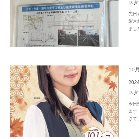
スタ
先日
彰さ
まし
10
202
スタ
今日
ます
さて