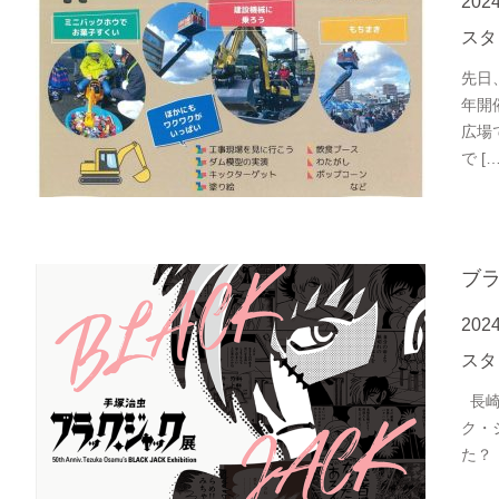
202
スタ
先日
年開
広場
で […
ブ
202
スタ
長崎
ク・
た？ 