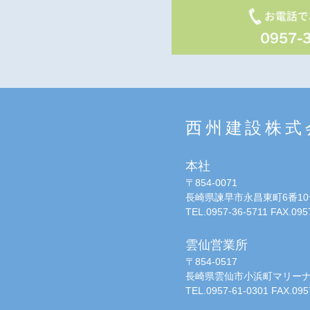
西州建設株式
本社
〒854-0071
長崎県諫早市永昌東町6番10号
TEL.0957-36-5711 FAX.095
雲仙営業所
〒854-0517
長崎県雲仙市小浜町マリーナ16
TEL.0957-61-0301 FAX.095