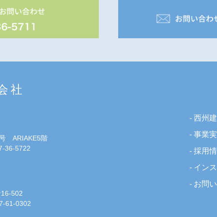
会社
- 西州
- 事業
 ARIAKE5階
7-36-5722
- 採用
- イン
- お問
-502
7-61-0302